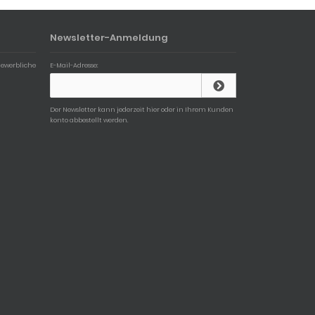
Newsletter-Anmeldung
gewerbliche
E-Mail-Adresse:
Der Newsletter kann jederzeit hier oder in Ihrem Kunden
konto abbestellt werden.