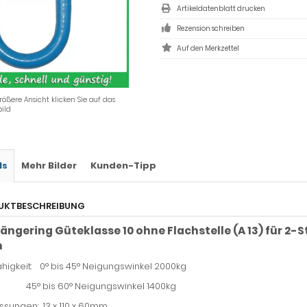
Artikeldatenblatt drucken
Rezension schreiben
rößere Ansicht klicken Sie auf das
ild
ls
Mehr Bilder
Kunden-Tipp
UKTBESCHREIBUNG
ängering Güteklasse 10 ohne Flachstelle (A 13) für 2
m
higkeit: 0° bis 45° Neigungswinkel 2000kg
bis 60° Neigungswinkel 1400kg
sungen: 13 x 110 x 60mm