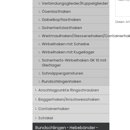
Verbindungsglieder/Kuppelglieder
Ösenlasthaken
Gabelkopflasthaken
Diesen Ar
Sicherheitslasthaken
Weitmaulhaken/Giessereihaken/Containerha
Wirbelhaken mit Scheibe
Wirbelhaken mit Kugellager
Sicherheits-Wirbelhaken GK 10 mit
Gleitlager
Schnäppergarnituren
Rundschlingenhaken
Anschlagpunkte Ringschrauben
Baggerhaken/Anschweisshaken
Containerhaken
Schäkel
Rundschlingen - Hebebänder -