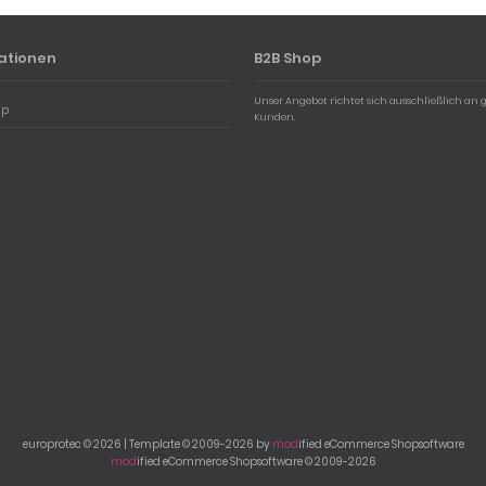
ationen
B2B Shop
Unser Angebot richtet sich ausschließlich an 
ap
Kunden.
europrotec © 2026 | Template © 2009-2026 by
mod
ified eCommerce Shopsoftware
mod
ified eCommerce Shopsoftware © 2009-2026