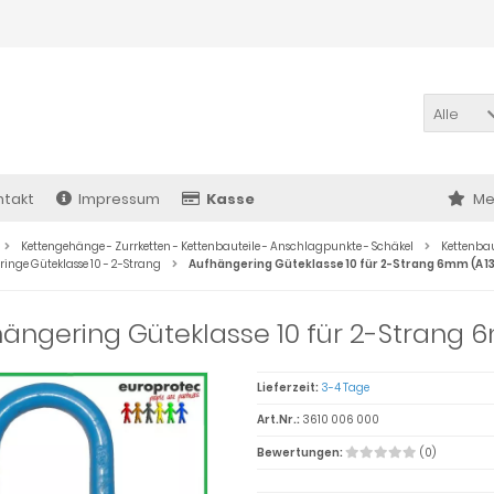
Alle
ntakt
Impressum
Kasse
Me
Kettengehänge - Zurrketten - Kettenbauteile - Anschlagpunkte - Schäkel
Kettenbau
inge Güteklasse 10 - 2-Strang
Aufhängering Güteklasse 10 für 2-Strang 6mm (A 1
ängering Güteklasse 10 für 2-Strang 
Lieferzeit:
3-4 Tage
Art.Nr.:
3610 006 000
Bewertungen:
(0)