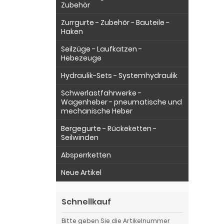
Zubehör
Zurrgurte - Zubehör - Bauteile -
Haken
Seilzüge - Laufkatzen -
Hebezeuge
Hydraulik-Sets - Systemhydraulik
Schwerlastfahrwerke -
Wagenheber - pneumatische und
mechanische Heber
Bergegurte - Rückeketten -
Seilwinden
Absperrketten
Neue Artikel
Schnellkauf
Bitte geben Sie die Artikelnummer