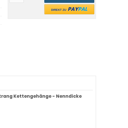
PAY
PAL
DIREKT ZU
-Strang Kettengehänge - Nenndicke