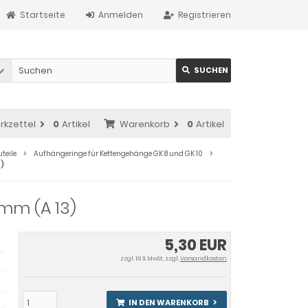
Startseite
Anmelden
Registrieren
SUCHEN
rkzettel
0
Artikel
Warenkorb
0
Artikel
teile
Aufhängeringe für Kettengehänge GK 8 und GK 10
3)
6mm (A 13)
5,30 EUR
zzgl. 19 % MwSt. zzgl.
Versandkosten
IN DEN WARENKORB