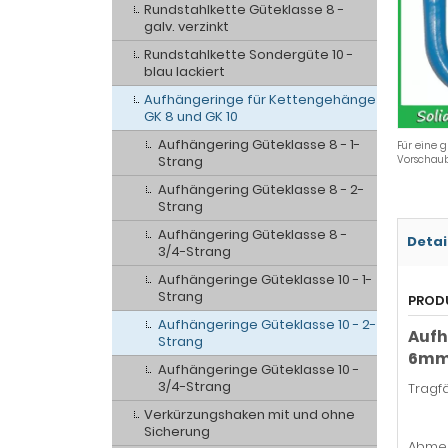
Rundstahlkette Güteklasse 8 -
galv. verzinkt
Rundstahlkette Sondergüte 10 -
blau lackiert
Aufhängeringe für Kettengehänge
GK 8 und GK 10
Aufhängering Güteklasse 8 - 1-
Für eine g
Strang
Vorschaub
Aufhängering Güteklasse 8 - 2-
Strang
Aufhängering Güteklasse 8 -
Detai
3/4-Strang
Aufhängeringe Güteklasse 10 - 1-
Strang
PROD
Aufhängeringe Güteklasse 10 - 2-
Aufh
Strang
6m
Aufhängeringe Güteklasse 10 -
3/4-Strang
Tragfä
Verkürzungshaken mit und ohne
45° 
Sicherung
Abmes