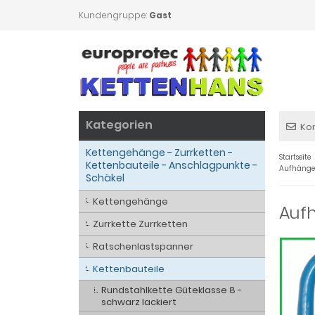
Kundengruppe:
Gast
Kategorien
Ko
Kettengehänge - Zurrketten -
Startseite
Kettenbauteile - Anschlagpunkte -
Aufhänger
Schäkel
Kettengehänge
Aufh
Zurrkette Zurrketten
Ratschenlastspanner
Kettenbauteile
Rundstahlkette Güteklasse 8 -
schwarz lackiert