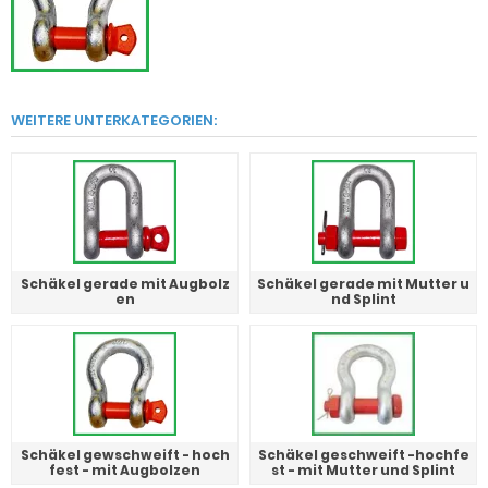
WEITERE UNTERKATEGORIEN:
Schäkel gerade mit Augbolz
Schäkel gerade mit Mutter u
en
nd Splint
Schäkel gewschweift - hoch
Schäkel geschweift -hochfe
fest - mit Augbolzen
st - mit Mutter und Splint