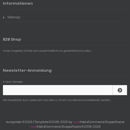
Informationen
Sitemap
B2B Shop
Unser Angebot richtet sich ausschließlich an gewerbliche Kunden.
Newsletter-Anmeldung
E-Mail-Adresse:
Der Newsletter kann jederzeit hier oder in Ihrem Kundenkonto abbestellt werden.
europrotec © 2026 | Template © 2009-2026 by
mod
ified eCommerce Shopsoftware
mod
ified eCommerce Shopsoftware © 2009-2026