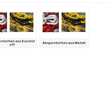
rrketten aus Kunstst
Absperrketten aus Metall
off