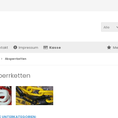
Alle
ntakt
Impressum
Kasse
Me
Absperrketten
perrketten
E UNTERKATEGORIEN: