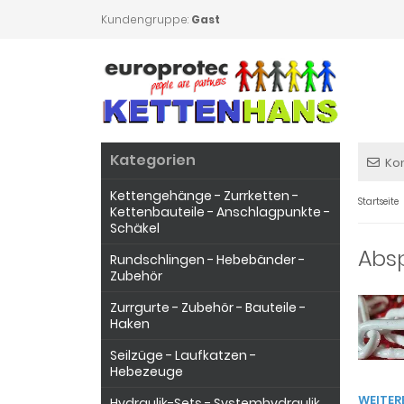
Kundengruppe:
Gast
Kategorien
Ko
Kettengehänge - Zurrketten -
Startseite
Kettenbauteile - Anschlagpunkte -
Schäkel
Abs
Rundschlingen - Hebebänder -
Zubehör
Zurrgurte - Zubehör - Bauteile -
Haken
Seilzüge - Laufkatzen -
Hebezeuge
WEITER
Hydraulik-Sets - Systemhydraulik