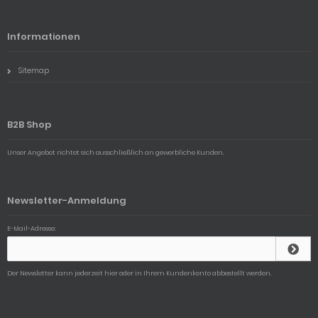
Informationen
Sitemap
B2B Shop
Unser Angebot richtet sich ausschließlich an gewerbliche Kunden.
Newsletter-Anmeldung
E-Mail-Adresse:
Der Newsletter kann jederzeit hier oder in Ihrem Kundenkonto abbestellt werden.