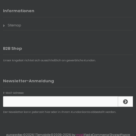
Informationen
Sitemap
B2B Shop
Unser Angebot richtet sich ausschließlich an gewerbliche Kunden.
Newsletter-Anmeldung
E-Mail-Adresse:
Der Newsletter kann jederzeit hier oder in Ihrem Kundenkonto abbestellt werden.
europrotec © 2026 | Template © 2009-2026 by
mod
ified eCommerce Shopsoftware