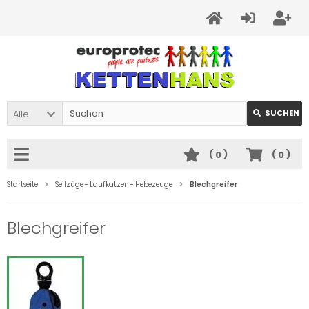
Alle
SUCHEN
(
0
)
(
0
)
Startseite
Seilzüge - Laufkatzen - Hebezeuge
Blechgreifer
Blechgreifer