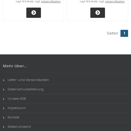
zzgl. 19 % MwSt. zzgl.
Versandkosten
zzgl. 19 % MwSt. zzgl.
Versandkosten
Seiten:
1
Mehr über...
Liefer- und Versandkosten
Datenschutzerklärung
Unsere AGB
Impressum
Kontakt
Widerrufsrecht