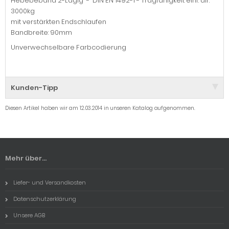
Hebebeband 2-Lagig - DIN EN 1492-1 - Tragfähigkeit einf. dir.
3000kg
mit verstärkten Endschlaufen
Bandbreite: 90mm
Unverwechselbare Farbcodierung
Kunden-Tipp
Diesen Artikel haben wir am 12.03.2014 in unseren Katalog aufgenommen.
Mehr über...
Liefer- und Versandkosten
Datenschutzerklärung
Unsere AGB