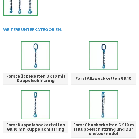
WEITERE UNTERKATEGORIEN:
Forst Rückeketten GK 10 mit
Forst Allzweckketten GK 10
Kuppelschlitzring
Forst Kuppelchockerketten
Forst Chockerketten GK 10 m
GK 10 mit Kuppelschlitzring
it Kuppelschlitzring und Dur
chstecknadel