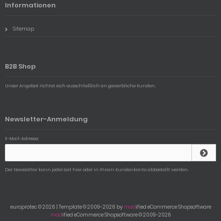
Informationen
Sitemap
B2B Shop
Unser Angebot richtet sich ausschließlich an gewerbliche Kunden.
Newsletter-Anmeldung
E-Mail-Adresse:
Der Newsletter kann jederzeit hier oder in Ihrem Kundenkonto abbestellt werden.
europrotec © 2026 | Template © 2009-2026 by
mod
ified eCommerce Shopsoftware
mod
ified eCommerce Shopsoftware © 2009-2026