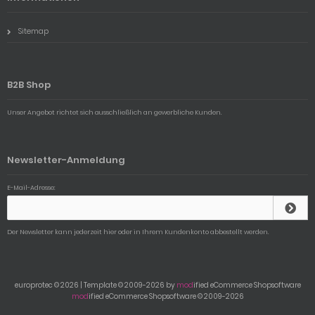
Sitemap
B2B Shop
Unser Angebot richtet sich ausschließlich an gewerbliche Kunden.
Newsletter-Anmeldung
E-Mail-Adresse:
Der Newsletter kann jederzeit hier oder in Ihrem Kundenkonto abbestellt werden.
europrotec © 2026 | Template © 2009-2026 by
mod
ified eCommerce Shopsoftware
mod
ified eCommerce Shopsoftware © 2009-2026