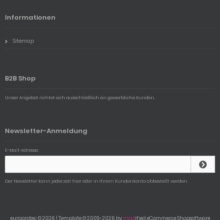
Informationen
Sitemap
B2B Shop
Unser Angebot richtet sich ausschließlich an gewerbliche Kunden.
Newsletter-Anmeldung
E-Mail-Adresse:
Der Newsletter kann jederzeit hier oder in Ihrem Kundenkonto abbestellt werden.
europrotec © 2026 | Template © 2009-2026 by
mod
ified eCommerce Shopsoftware