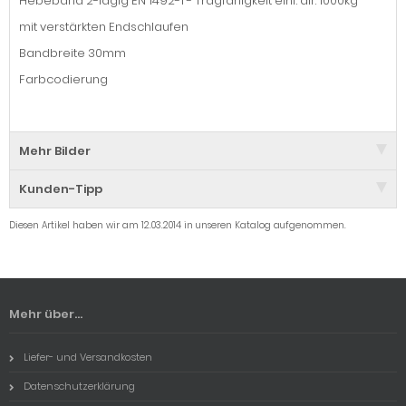
Hebeband 2-lagig EN 1492-1 - Tragfähigkeit einf. dir. 1000kg
mit verstärkten Endschlaufen
Bandbreite 30mm
Farbcodierung
Mehr Bilder
Kunden-Tipp
Diesen Artikel haben wir am 12.03.2014 in unseren Katalog aufgenommen.
Mehr über...
Liefer- und Versandkosten
Datenschutzerklärung